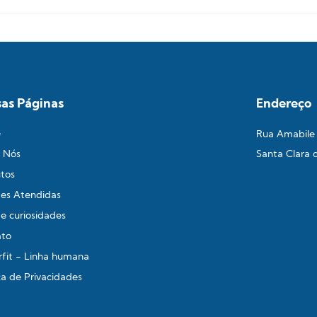
as Páginas
Endereço
e
Rua Amabile M
 Nós
Santa Clara 
tos
es Atendidas
 e curiosidades
ato
rfit - Linha humana
ica de Privacidades