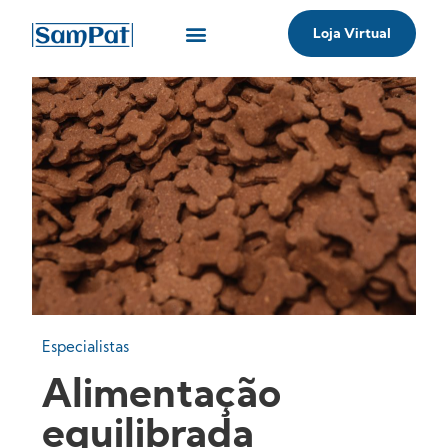
Loja Virtual
Onde comprar
Dicas e Curiosidades
Especialistas
Alimentação
equilibrada