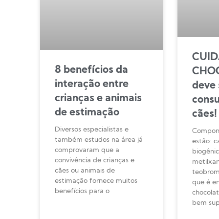
CUID
8 benefícios da
CHOC
interação entre
deve 
crianças e animais
cons
de estimação
cães!
Diversos especialistas e
Compond
também estudos na área já
estão: c
comprovaram que a
biogênic
convivência de crianças e
metilxan
cães ou animais de
teobrom
estimação fornece muitos
que é e
benefícios para o
chocola
bem sup