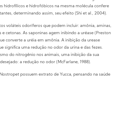
es hidrofílicos e hidrofóbicos na mesma molécula confere
ntes, determinando assim, seu efeito (Shi et al., 2004).
s voláteis odoríferos que podem incluir: amônia, aminas,
dos e cetonas. As saponinas agem inibindo a uréase (Preston
que converte a uréia em amônia. A inibição da urease
e significa uma redução no odor da urina e das fezes.
smo do nitrogênio nos animais, uma inibição da sua
desejado: a redução no odor (McFarlane, 1988).
 Nostropet possuem extrato de Yucca, pensando na saúde