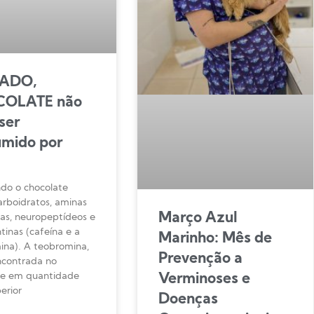
ADO,
OLATE não
ser
umido por
o o chocolate
arboidratos, aminas
Março Azul
as, neuropeptídeos e
tinas (cafeína e a
Marinho: Mês de
ina). A teobromina,
Prevenção a
ncontrada no
te em quantidade
Verminoses e
erior
Doenças