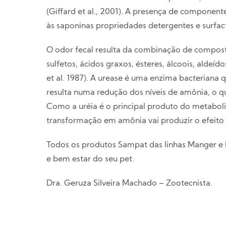
(Giffard et al., 2001). A presença de component
às saponinas propriedades detergentes e surfacta
O odor fecal resulta da combinação de composto
sulfetos, ácidos graxos, ésteres, álcoois, aldeí
et al. 1987). A urease é uma enzima bacteriana 
resulta numa redução dos níveis de amônia, o qu
Como a uréia é o principal produto do metaboli
transformação em amônia vai produzir o efeito 
Todos os produtos Sampat das linhas Manger e
e bem estar do seu pet.
Dra. Geruza Silveira Machado – Zootecnista.